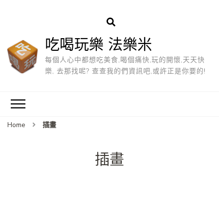
吃喝玩樂 法樂米
每個人心中都想吃美食,喝個痛快,玩的開懷,天天快
樂, 去那找呢? 查查我的們資訊吧,或許正是你要的!
Home
插畫
插畫