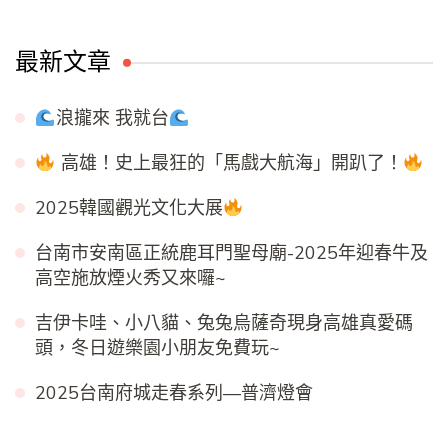
最新文章
浪攏來 我就台
高雄！史上最狂的「馬戲大航海」開趴了！
2025韓國觀光文化大展
台南市安南區正統鹿耳門聖母廟-2025年迎春牛及
高空施放煙火秀又來囉~
吉伊卡哇、小八貓、兔兔烏薩奇現身高雄真愛碼
頭，冬日遊樂園小朋友免費玩~
2025台南府城走春系列—普濟燈會