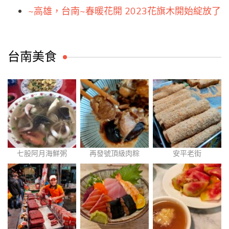
~高雄，台南~春暖花開 2023花旗木開始綻放了
台南美食
七股阿月海鮮粥
再發號頂級肉粽
安平老街