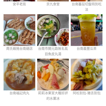
安平老街
京九食堂
台南蕃茄切盤特別吃
法
周氏蝦捲台南總店
台南市開元路無名虱
台南義豐瓜茶
目魚皮丸湯
台南福記肉丸
莉莉冰果室大穫好評
阿松割包-豬舌割包
的水菓冰