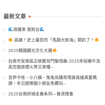
最新文章
浪攏來 我就台
高雄！史上最狂的「馬戲大航海」開趴了！
2025韓國觀光文化大展
台南市安南區正統鹿耳門聖母廟-2025年迎春牛及
高空施放煙火秀又來囉~
吉伊卡哇、小八貓、兔兔烏薩奇現身高雄真愛碼
頭，冬日遊樂園小朋友免費玩~
2025台南府城走春系列—普濟燈會