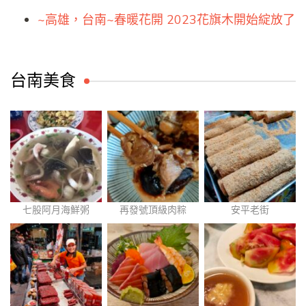
~高雄，台南~春暖花開 2023花旗木開始綻放了
台南美食
七股阿月海鮮粥
再發號頂級肉粽
安平老街