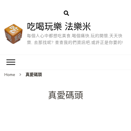
吃喝玩樂 法樂米
每個人心中都想吃美食,喝個痛快,玩的開懷,天天快
樂, 去那找呢? 查查我的們資訊吧,或許正是你要的!
Home
真愛碼頭
真愛碼頭