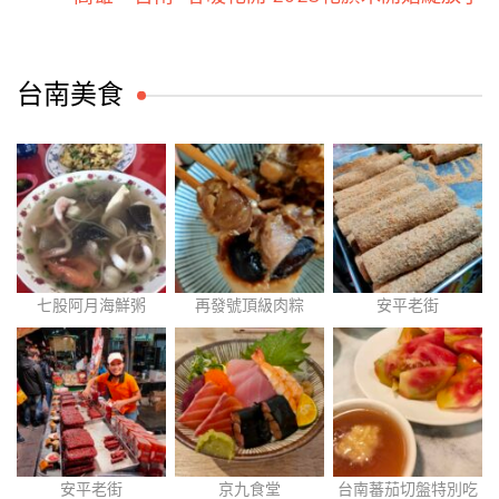
台南美食
七股阿月海鮮粥
再發號頂級肉粽
安平老街
安平老街
京九食堂
台南蕃茄切盤特別吃