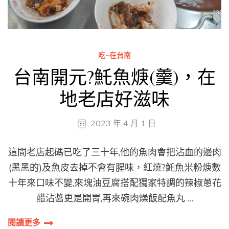
吃~在台南
台南開元?魠魚焿(羹)，在
地老店好滋味
2023 年 4 月 1 日
這間老店起碼已吃了三十年,他的魚肉會把沾血的邊肉
(黑黑的)及魚皮去掉不會有腥味，紅燒?魠魚米粉焿數
十年來口味不變,來塊油豆腐搭配獨家特調的辣椒蔥花
醋沾醬更是開胃,再來碗肉燥飯配魚丸 …
閱讀更多