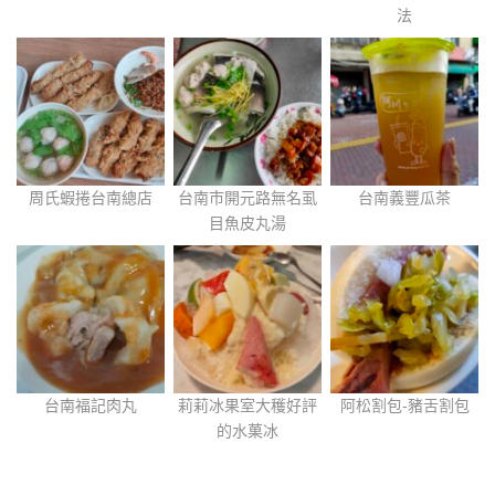
法
周氏蝦捲台南總店
台南市開元路無名虱
台南義豐瓜茶
目魚皮丸湯
台南福記肉丸
莉莉冰果室大穫好評
阿松割包-豬舌割包
的水菓冰