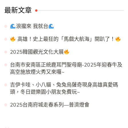
最新文章
浪攏來 我就台
高雄！史上最狂的「馬戲大航海」開趴了！
2025韓國觀光文化大展
台南市安南區正統鹿耳門聖母廟-2025年迎春牛及
高空施放煙火秀又來囉~
吉伊卡哇、小八貓、兔兔烏薩奇現身高雄真愛碼
頭，冬日遊樂園小朋友免費玩~
2025台南府城走春系列—普濟燈會