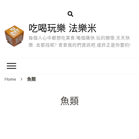
吃喝玩樂 法樂米
每個人心中都想吃美食,喝個痛快,玩的開懷,天天快
樂, 去那找呢? 查查我的們資訊吧,或許正是你要的!
Home
魚類
魚類