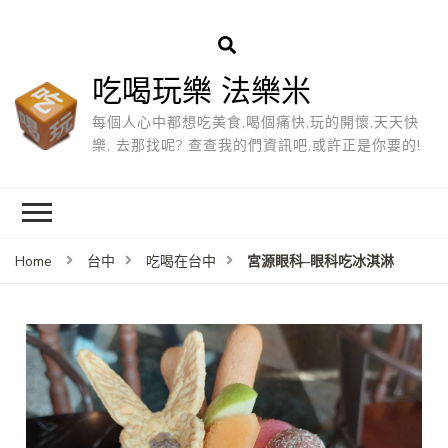
吃喝玩樂 法樂米
每個人心中都想吃美食,喝個痛快,玩的開懷,天天快
樂, 去那找呢? 查查我的們資訊吧,或許正是你要的!
宮源眼科–眼科吃冰淇淋
Home
台中
吃喝在台中