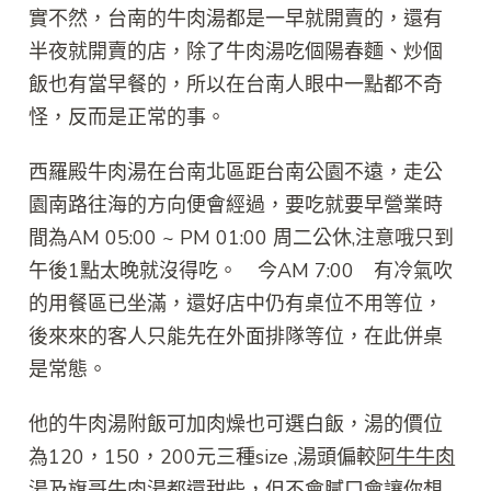
實不然，台南的牛肉湯都是一早就開賣的，還有
半夜就開賣的店，除了牛肉湯吃個陽春麵、炒個
飯也有當早餐的，所以在台南人眼中一點都不奇
怪，反而是正常的事。
西羅殿牛肉湯在台南北區距台南公園不遠，走公
園南路往海的方向便會經過，要吃就要早營業時
間為AM 05:00 ~ PM 01:00 周二公休,注意哦只到
午後1點太晚就沒得吃。 今AM 7:00 有冷氣吹
的用餐區已坐滿，還好店中仍有桌位不用等位，
後來來的客人只能先在外面排隊等位，在此併桌
是常態。
他的牛肉湯附飯可加肉燥也可選白飯，湯的價位
為120，150，200元三種size ,湯頭偏較
阿牛牛肉
湯
及
旗哥牛肉湯
都還甜些，但不會膩口會讓你想