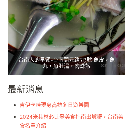
台南人的早餐-台南開元路313號 魚皮，魚
丸，魚肚湯，肉燥飯
最新消息
吉伊卡哇現身高雄冬日遊樂園
2024米其林必比登美食指南出爐囉，台南美
食名單介紹