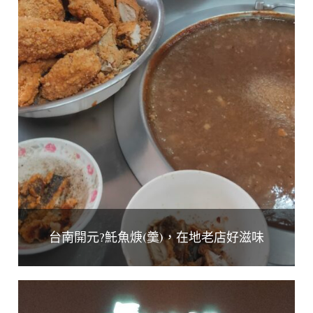
台南開元?魠魚焿(羹)，在地老店好滋味