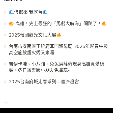
浪攏來 我就台
高雄！史上最狂的「馬戲大航海」開趴了！
2025韓國觀光文化大展
台南市安南區正統鹿耳門聖母廟-2025年迎春牛及
高空施放煙火秀又來囉~
吉伊卡哇、小八貓、兔兔烏薩奇現身高雄真愛碼
頭，冬日遊樂園小朋友免費玩~
2025台南府城走春系列—普濟燈會