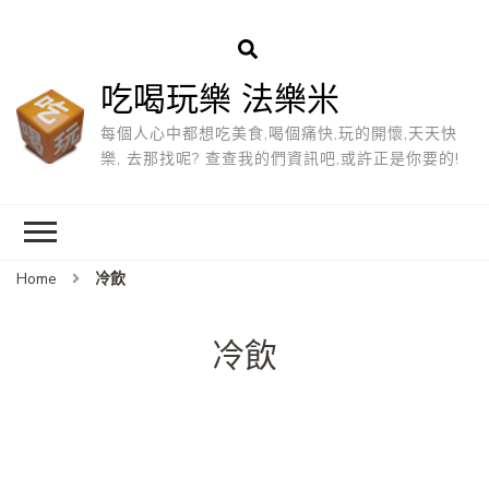
吃喝玩樂 法樂米
每個人心中都想吃美食,喝個痛快,玩的開懷,天天快
樂, 去那找呢? 查查我的們資訊吧,或許正是你要的!
Home
冷飲
冷飲