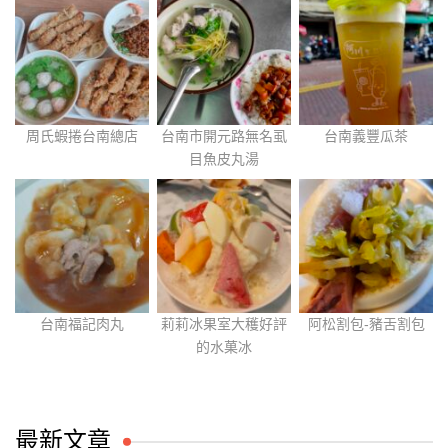
周氏蝦捲台南總店
台南市開元路無名虱
台南義豐瓜茶
目魚皮丸湯
台南福記肉丸
莉莉冰果室大穫好評
阿松割包-豬舌割包
的水菓冰
最新文章