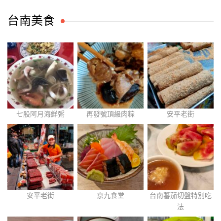
台南美食
七股阿月海鮮粥
再發號頂級肉粽
安平老街
安平老街
京九食堂
台南蕃茄切盤特別吃
法