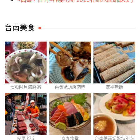
~高雄，台南~春暖花開 2023花旗木開始綻放了
台南美食
七股阿月海鮮粥
再發號頂級肉粽
安平老街
安平老街
京九食堂
台南蕃茄切盤特別吃