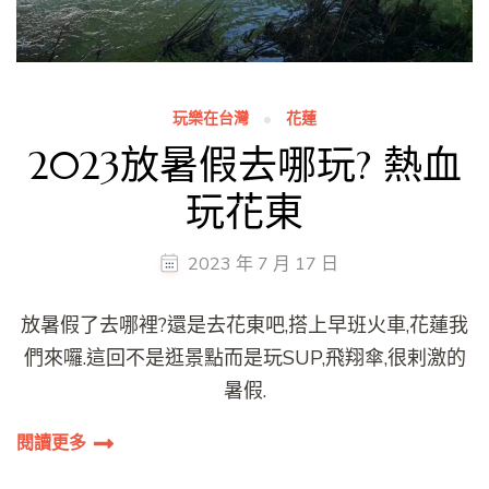
玩樂在台灣
花蓮
2023放暑假去哪玩? 熱血
玩花東
2023 年 7 月 17 日
放暑假了去哪裡?還是去花東吧,搭上早班火車,花蓮我
們來囉.這回不是逛景點而是玩SUP,飛翔傘,很剌激的
暑假.
閱讀更多