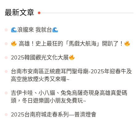
最新文章
浪攏來 我就台
高雄！史上最狂的「馬戲大航海」開趴了！
2025韓國觀光文化大展
台南市安南區正統鹿耳門聖母廟-2025年迎春牛及
高空施放煙火秀又來囉~
吉伊卡哇、小八貓、兔兔烏薩奇現身高雄真愛碼
頭，冬日遊樂園小朋友免費玩~
2025台南府城走春系列—普濟燈會