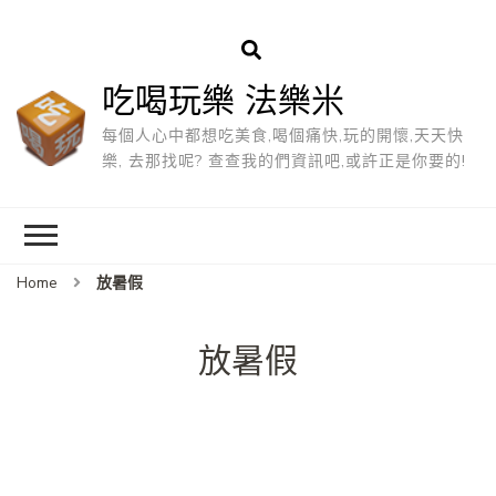
吃喝玩樂 法樂米
每個人心中都想吃美食,喝個痛快,玩的開懷,天天快
樂, 去那找呢? 查查我的們資訊吧,或許正是你要的!
Home
放暑假
放暑假