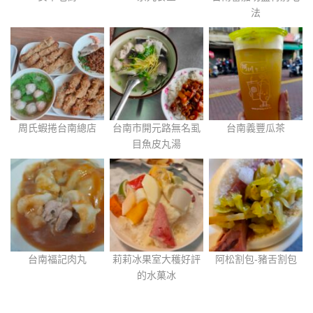
法
周氏蝦捲台南總店
台南市開元路無名虱
台南義豐瓜茶
目魚皮丸湯
台南福記肉丸
莉莉冰果室大穫好評
阿松割包-豬舌割包
的水菓冰