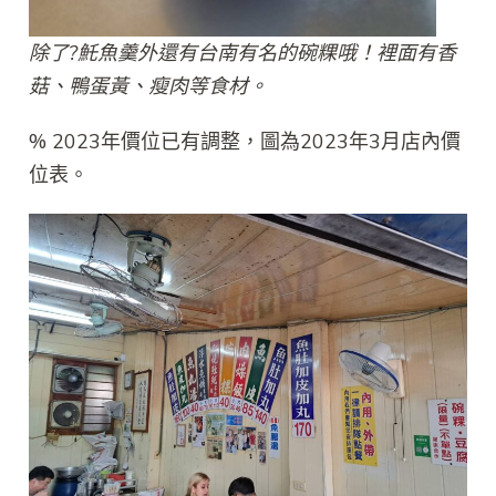
除了?魠魚羹外還有台南有名的碗粿哦！裡面有香
菇、鴨蛋黃、瘦肉等食材。
% 2023年價位已有調整，圖為2023年3月店內價
位表。