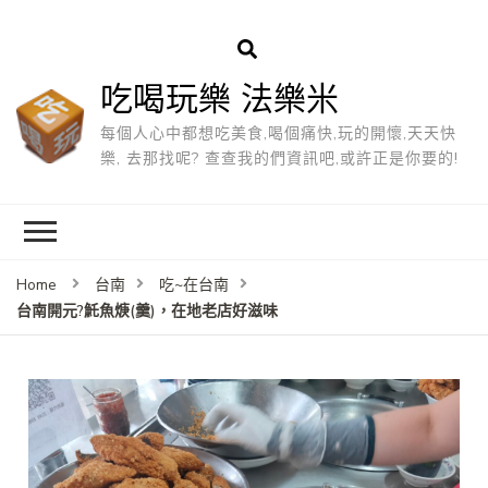
吃喝玩樂 法樂米
每個人心中都想吃美食,喝個痛快,玩的開懷,天天快
樂, 去那找呢? 查查我的們資訊吧,或許正是你要的!
Home
台南
吃~在台南
台南開元?魠魚焿(羹)，在地老店好滋味